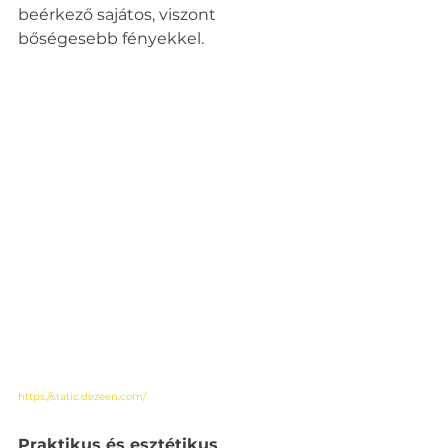
beérkező sajátos, viszont 
bőségesebb fényekkel.
https://static.dezeen.com/
Praktikus és esztétikus 