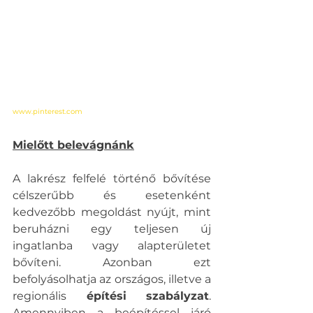
www.pinterest.com
Mielőtt belevágnánk
A lakrész felfelé történő bővítése 
célszerűbb és esetenként 
kedvezőbb megoldást nyújt, mint 
beruházni egy teljesen új 
ingatlanba vagy alapterületet 
bővíteni. Azonban ezt 
befolyásolhatja az országos, illetve a 
regionális
 építési szabályzat
. 
Amennyiben a beépítéssel járó 