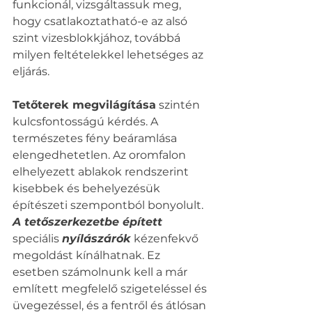
funkcionál, vizsgáltassuk meg, 
hogy csatlakoztatható-e az alsó 
szint vizesblokkjához, továbbá 
milyen feltételekkel lehetséges az 
eljárás.
Tetőterek megvilágítása
 szintén 
kulcsfontosságú kérdés. A 
természetes fény beáramlása 
elengedhetetlen. Az oromfalon 
elhelyezett ablakok rendszerint 
kisebbek és behelyezésük 
építészeti szempontból bonyolult. 
A tetőszerkezetbe épített 
speciális 
nyílászárók 
kézenfekvő 
megoldást kínálhatnak. Ez 
esetben számolnunk kell a már 
említett megfelelő szigeteléssel és 
üvegezéssel, és a fentről és átlósan 