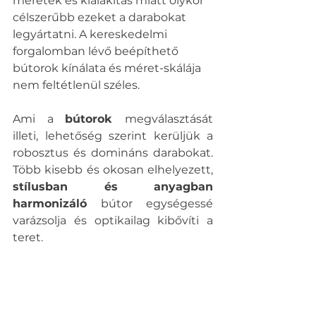
méretek és kialakítás miatt olykor 
célszerűbb ezeket a darabokat 
legyártatni. A kereskedelmi 
forgalomban lévő beépíthető 
bútorok kínálata és méret-skálája 
nem feltétlenül széles.
Ami a 
bútorok 
megválasztását 
illeti, lehetőség szerint kerüljük a 
robosztus és domináns darabokat. 
Több kisebb és okosan elhelyezett, 
stílusban és anyagban 
harmonizáló
 bútor egységessé 
varázsolja és optikailag kibővíti a 
teret.