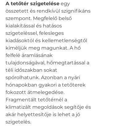
A tetőtér szigetelése
 egy 
összetett és rendkívül szignifikáns 
szempont. Megfelelő belső 
kialakítással és hatásos 
szigeteléssel, felesleges 
kiadásoktól és kellemetlenségtől 
kíméljük meg magunkat. A hő 
felfelé áramlásának 
tulajdonságával, hőmegtartással a 
téli időszakban sokat 
spórolhatunk. Azonban a nyári 
hónapokban gyakori a tetőterek 
fokozott átmelegedése. 
Fragmentált tetőtérnél a 
klimatizált megoldások segítője és 
akár helyettesítője is lehet a jó 
szigetelés.   