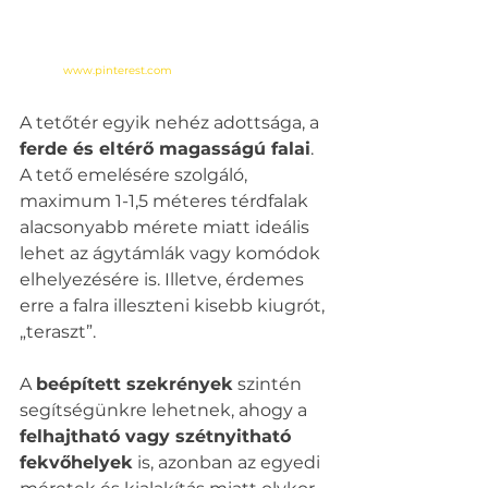
www.pinterest.com
A tetőtér egyik nehéz adottsága, a 
ferde és eltérő magasságú falai
. 
A tető emelésére szolgáló, 
maximum 1-1,5 méteres térdfalak 
alacsonyabb mérete miatt ideális 
lehet az ágytámlák vagy komódok 
elhelyezésére is. Illetve, érdemes 
erre a falra illeszteni kisebb kiugrót, 
„teraszt”.  
A 
beépített szekrények
 szintén 
segítségünkre lehetnek, ahogy a 
felhajtható vagy szétnyitható 
fekvőhelyek
 is, azonban az egyedi 