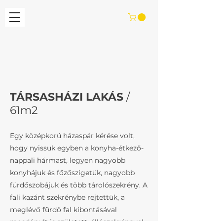
TÁRSASHÁZI LAKÁS
/
61m2
Egy középkorú házaspár kérése volt,
hogy nyissuk egyben a konyha-étkező-
nappali hármast, legyen nagyobb
konyhájuk és főzőszigetük, nagyobb
fürdőszobájuk és több tárolószekrény. A
fali kazánt szekrénybe rejtettük, a
meglévő fürdő fal kibontásával