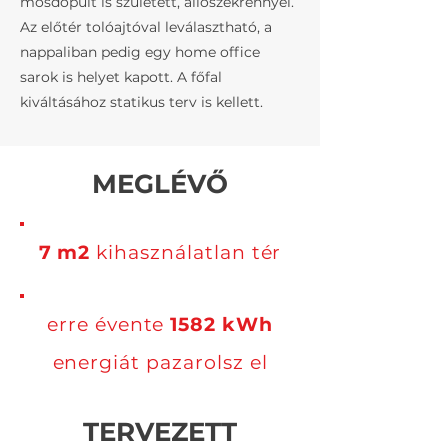
mosdópult is született, állószekrénnyel.
Az előtér tolóajtóval leválasztható, a
nappaliban pedig egy home office
sarok is helyet kapott. A főfal
kiváltásához statikus terv is kellett.
MEGLÉVŐ
7 m2
kihasználatlan tér
erre évente
1582 kWh
energiát pazarolsz el
TERVEZETT