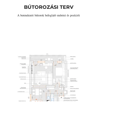
BÚTOROZÁSI TERV
A berendezett bútorok befoglaló méretei és pozíciói