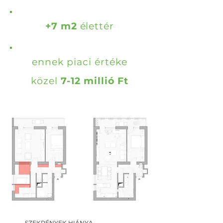
+7 m2
élettér
ennek piaci értéke
közel
7
-12 millió Ft
SZEKRÉNYEK HIÁNYA