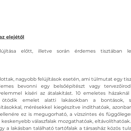
az elejétől
újítása előtt, illetve során érdemes tisztában le
ottak, nagyobb felújítások esetén, ami túlmutat egy tisz
mes bevonni egy belsőépítészt vagy tervezőirodát,
elemmel kíséri az átalakítást. 10 emeletes házaknál 
ötödik emelet alatti lakásokban a bontások, spec
ításokkal, mérésekkel kiegészítve indíthatóak, azonban
ellenére ez is megugorható, a vízszintes és függőlege
 keskenyebb válaszfalak mozgathatóak, eltávolíthatóak.
a lakásban található tartófalak a társasház közös tula