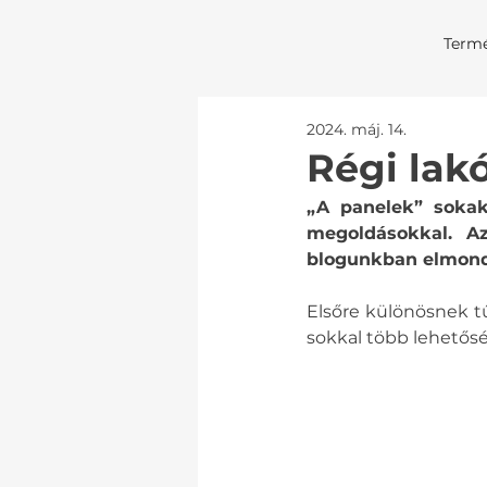
Term
2024. máj. 14.
Régi lak
„A panelek” sokak
megoldásokkal. Az
blogunkban elmondju
Elsőre különösnek tű
sokkal több lehetőség