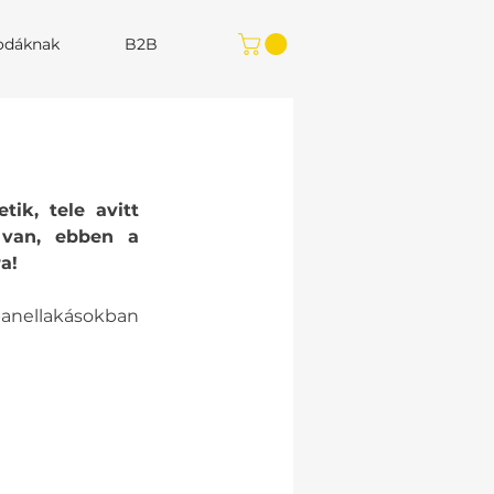
rodáknak
B2B
k, tele avitt 
van, ebben a 
!    
panellakásokban 