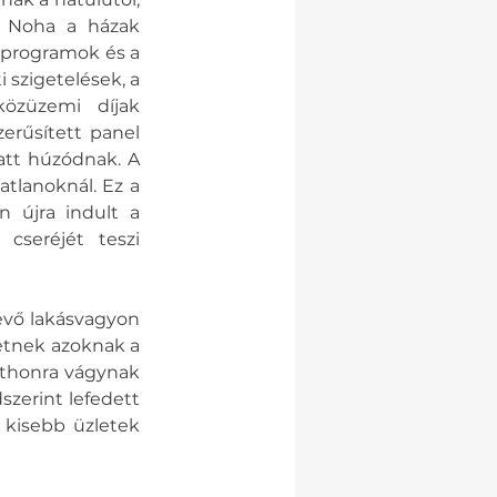
. Noha a házak 
 programok és a 
szigetelések, a 
özüzemi díjak 
erűsített panel 
att húzódnak. A 
tlanoknál. Ez a 
 újra indult a 
cseréjét teszi 
vő lakásvagyon 
etnek azoknak a 
thonra vágynak 
zerint lefedett 
 kisebb üzletek 