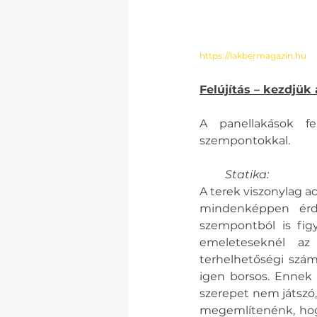
https://lakbermagazin.hu
Felújítás – kezdjük 
A panellakások fel
szempontokkal.
 Statika:
A terek viszonylag ad
mindenképpen érde
szempontból is figy
emeleteseknél az 
terhelhetőségi szám
igen borsos. Ennek 
szerepet nem játszó,
megemlítenénk, hogy 