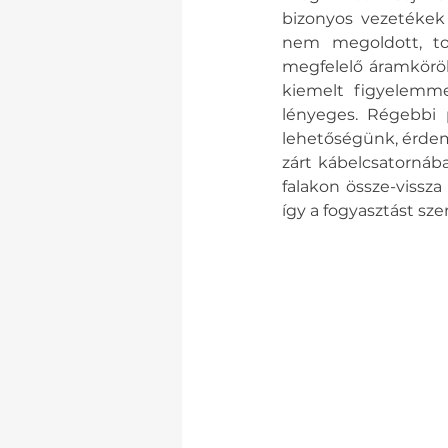
bizonyos vezetékek 
nem megoldott, to
megfelelő áramkörök
kiemelt figyelemmel
lényeges. Régebbi p
lehetőségünk, érdeme
zárt kábelcsatornáb
falakon össze-vissza
így a fogyasztást sz