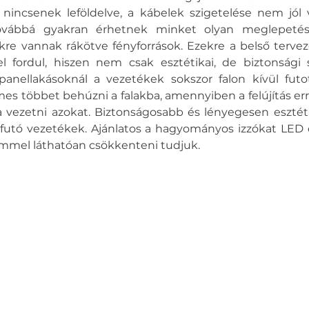
nincsenek leföldelve, a kábelek szigetelése nem jól v
vábbá gyakran érhetnek minket olyan meglepetés
re vannak rákötve fényforrások. Ezekre a belső tervező
 fordul, hiszen nem csak esztétikai, de biztonsági 
anellakásoknál a vezetékek sokszor falon kívül futot
s többet behúzni a falakba, amennyiben a felújítás erre
a vezetni azokat. Biztonságosabb és lényegesen esztéti
 futó vezetékek. Ajánlatos a hagyományos izzókat LED é
emmel láthatóan csökkenteni tudjuk. 