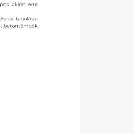
tó okirat erre 
/vagy tagolásra 
tt betontömbök 