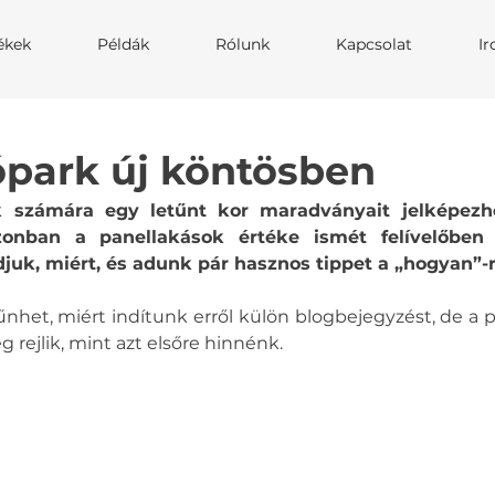
ékek
Példák
Rólunk
Kapcsolat
I
ópark új köntösben
 számára egy letűnt kor maradványait jelképezheti
onban a panellakások értéke ismét felívelőben 
k, miért, és adunk pár hasznos tippet a „hogyan”-ra
nhet, miért indítunk erről külön blogbejegyzést, de a 
 rejlik, mint azt elsőre hinnénk.