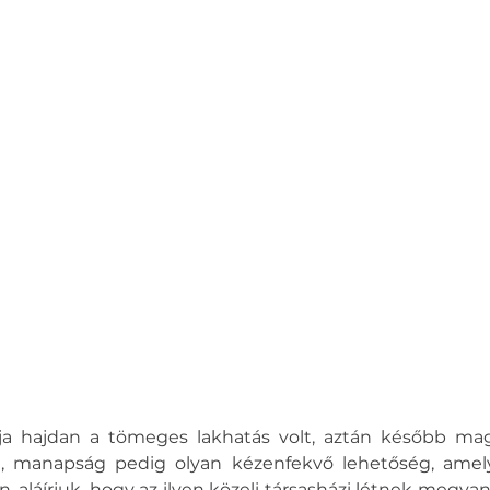
ja hajdan a tömeges lakhatás volt, aztán később ma
 manapság pedig olyan kézenfekvő lehetőség, amely
n, aláírjuk, hogy az ilyen közeli társasházi létnek megvan