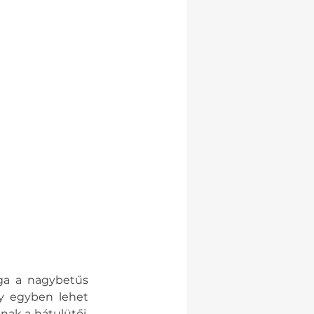
ga a nagybetűs 
 egyben lehet 
nak a hátulütői, 