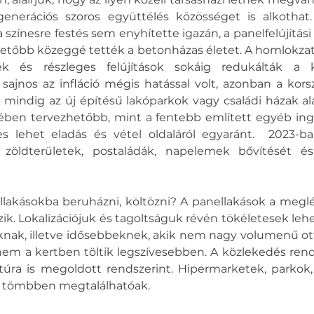
generációs szoros együttélés közösséget is alkothat
 színesre festés sem enyhítette igazán, a panelfelújítási
hetőbb közeggé tették a betonházas életet. A homlokzati 
rék és részleges felújítások sokáig redukálták a k
ajnos az infláció mégis hatással volt, azonban a korsz
 mindig az új építésű lakóparkok vagy családi házak al
tében tervezhetőbb, mint a fentebb említett egyéb inga
 lehet eladás és vétel oldaláról egyaránt.  2023-ban
zöldterületek, postaládák, napelemek bővítését és 
lakásokba beruházni, költözni? A panellakások a meglé
zik. Lokalizációjuk és tagoltságuk révén tökéletesek leh
oknak, illetve idősebbeknek, akik nem nagy volumenű ot
em a kertben töltik legszívesebben. A közlekedés rends
ktúra is megoldott rendszerint. Hipermarketek, parkok,
 tömbben megtalálhatóak. 