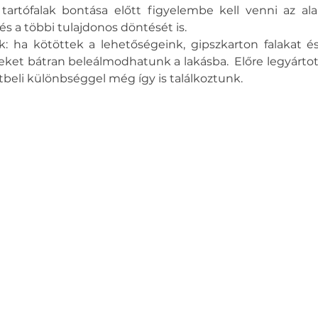
artófalak bontása előtt figyelembe kell venni az alapí
és a többi tulajdonos döntését is. 
k: ha kötöttek a lehetőségeink, gipszkarton falakat és
et bátran beleálmodhatunk a lakásba.  Előre legyárto
tbeli különbséggel még így is találkoztunk.  