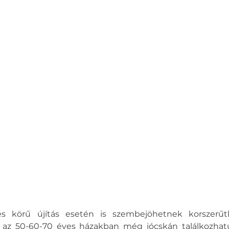
s körű újítás esetén is szembejöhetnek korszerűtl
 az 50-60-70 éves házakban még jócskán találkozhatu