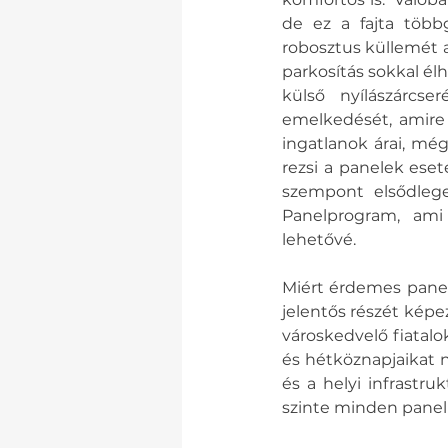
de ez a fajta több
robosztus küllemét a
parkosítás sokkal él
külső nyílászárcse
emelkedését, amire s
ingatlanok árai, még
rezsi a panelek ese
szempont elsődleges
Panelprogram, ami 
lehetővé.  
Miért érdemes panel
jelentős részét képe
városkedvelő fiatal
és hétköznapjaikat n
és a helyi infrastru
szinte minden panel