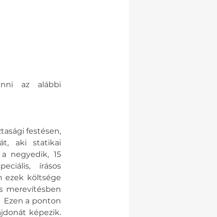
nni az alábbi 
tasági festésen, 
 aki statikai 
a negyedik, 15 
iális, írásos 
 ezek költsége 
s merevítésben 
  Ezen a ponton 
jdonát képezik. 